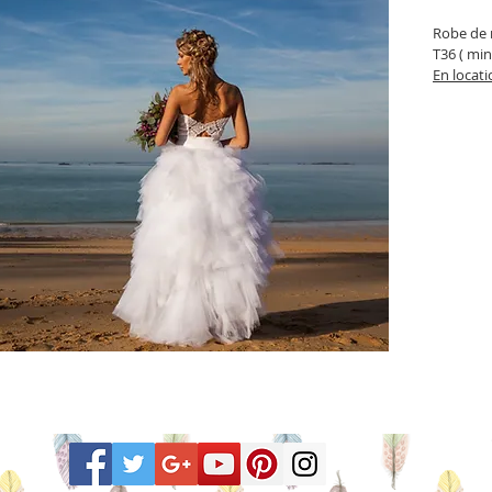
Robe de 
T36 ( mi
En locati
Chèque d
En comma
Pour un j
le tutu, i
Pour une 
robe cock
bustier , 
Pour un c
En comma
couleurs,
En créat
mariée  
:
Je réalis
tenues à
mon stock
Il faut c
situé à 
Prix total