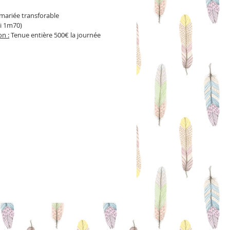
mariée transforable 
ni 1m70)
on :
 Tenue entière 500€ la journée 
e caution : 800€
nde achat :
upe tulle  mariage entre 500 et 1000€ 
ci 950€.
robe bustier ( mariage ou invitée, 
ail)  : entre 400 et 3000€ la robe 
ici 800 €
orset : entre 200 et 1000€
nde achat et en création location, 
 taille, forme longueur de votre choix.
ion Location pour une robe de 
   entre 400 et 1000€
e pour vos shootings ou éléctions vos 
 thème. La tenue revient ensuite dans 
. Seulement si le projet me plait! 
ompter envions 3 essayages à l'atelier 
Plougoumelen
 de la création :
  1750 € la tenue 