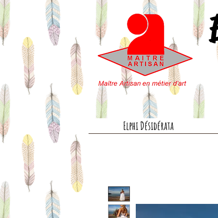
Elphi Désidérata