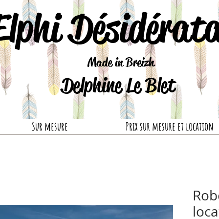
Elphi Désidérat
Made in Breizh
Delphine Le Blet
Sur mesure
Prix sur mesure et location
Rob
loca