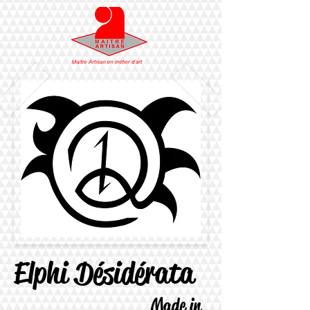
Elphi Désidérata
Made in