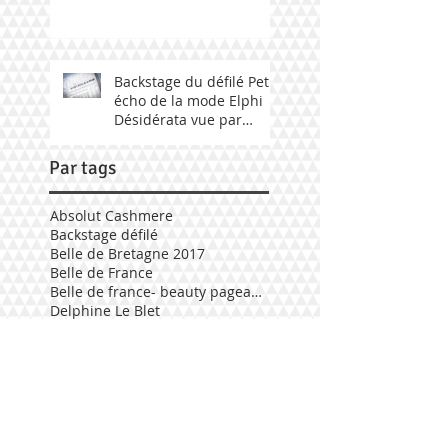
Backstage du défilé Petit
écho de la mode Elphi
Désidérata vue par
Fabily Photographie.
Par tags
Absolut Cashmere
Backstage défilé
Belle de Bretagne 2017
Belle de France
Belle de france- beauty pageant 2017
Delphine Le Blet
Défilé Elphi Désidérata
Election mademoiselle Bretagne 2017
Elphi Désidérata
Geneviève de Fontenay
Mademoiselle Bretagne 2017
Mademoiselle bretagne 2018
Mode Bretagne