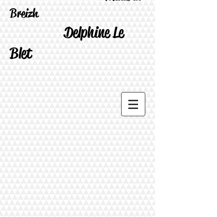
Breizh
Delphine Le
Blet