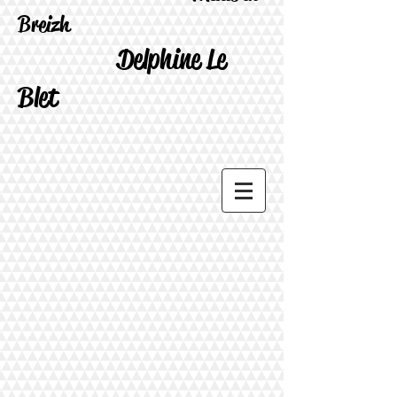
Breizh
Delphine Le
Blet