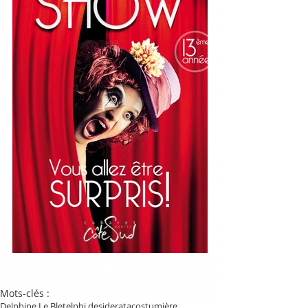
Mots-clés :
Delphine Le Blet
elphi desiderata
costumière