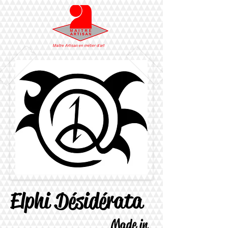
Elphi Désidérata
Made in