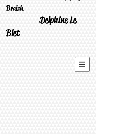
Breizh
Delphine Le
Blet