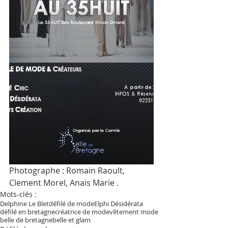
Photographe : Romain Raoult, 
Clement Morel, Anais Marie .
Mots-clés :
Delphine Le Blet
défilé de mode
Elphi Désidérata
défilé en bretagne
créatrice de mode
vêtement mode
belle de bretagne
belle et glam