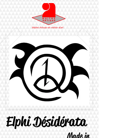
Elphi Désidérata
Made in