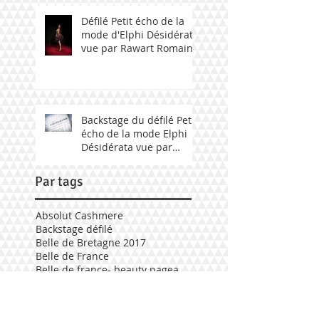
Défilé Petit écho de la
mode d'Elphi Désidérata
vue par Rawart Romain
Backstage du défilé Petit
écho de la mode Elphi
Désidérata vue par
Fabily Photographie.
Par tags
Absolut Cashmere
Backstage défilé
Belle de Bretagne 2017
Belle de France
Belle de france- beauty pageant 2017
Delphine Le Blet
Défilé Elphi Désidérata
Election mademoiselle Bretagne 2017