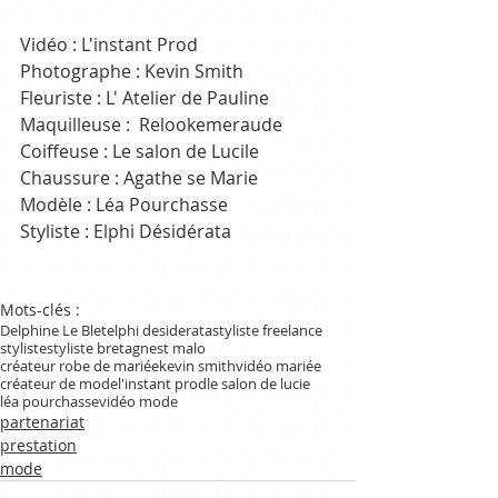
Vidéo : L'instant Prod
Photographe : Kevin Smith 
Fleuriste : L' Atelier de Pauline
Maquilleuse :  Relookemeraude 
Coiffeuse : Le salon de Lucile
Chaussure : Agathe se Marie
Modèle : Léa Pourchasse
Styliste : Elphi Désidérata
Mots-clés :
Delphine Le Blet
elphi desiderata
styliste freelance
styliste
styliste bretagne
st malo
créateur robe de mariée
kevin smith
vidéo mariée
créateur de mode
l'instant prod
le salon de lucie
léa pourchasse
vidéo mode
partenariat
prestation
mode