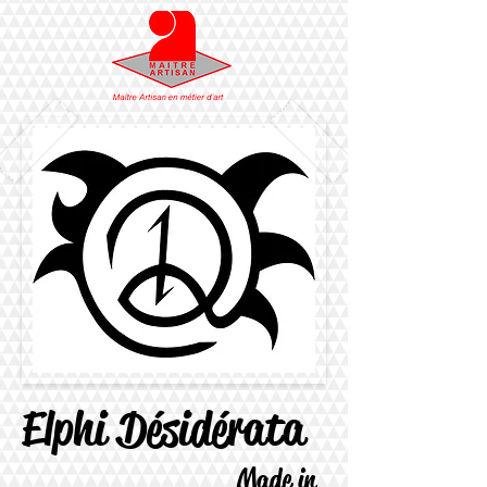
Elphi Désidérata
Made in