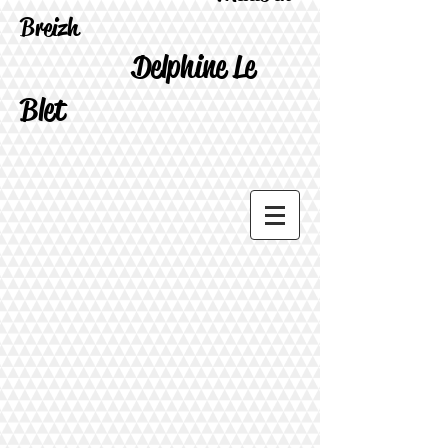
Breizh
Delphine Le
Blet