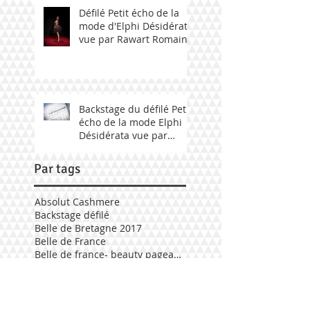
Défilé Petit écho de la
mode d'Elphi Désidérata
vue par Rawart Romain
Backstage du défilé Petit
écho de la mode Elphi
Désidérata vue par
Fabily Photographie.
Par tags
Absolut Cashmere
Backstage défilé
Belle de Bretagne 2017
Belle de France
Belle de france- beauty pageant 2017
Delphine Le Blet
Défilé Elphi Désidérata
Election mademoiselle Bretagne 2017
Elphi Désidérata