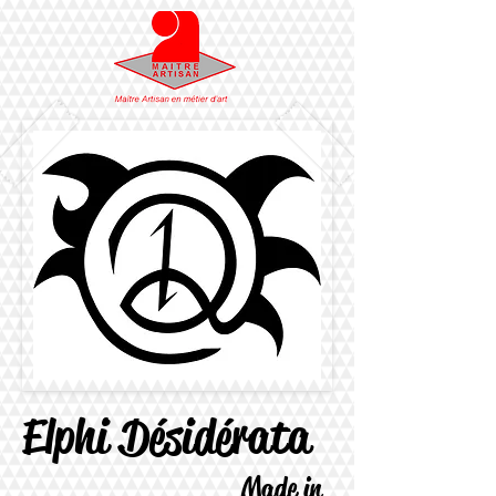
Elphi Désidérata
Made in