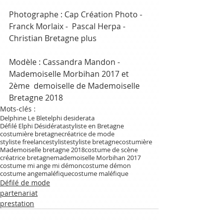
Photographe : Cap Création Photo - 
Franck Morlaix -  Pascal Herpa - 
Christian Bretagne plus 
Modèle : Cassandra Mandon - 
Mademoiselle Morbihan 2017 et 
2ème  demoiselle de Mademoiselle 
Bretagne 2018
Mots-clés :
Delphine Le Blet
elphi desiderata
Défilé Elphi Désidérata
styliste en Bretagne
costumière bretagne
créatrice de mode
styliste freelance
styliste
styliste bretagne
costumière
Mademoiselle bretagne 2018
costume de scène
créatrice bretagne
mademoiselle Morbihan 2017
costume mi ange mi démon
costume démon
costume ange
maléfique
costume maléfique
Défilé de mode
partenariat
prestation