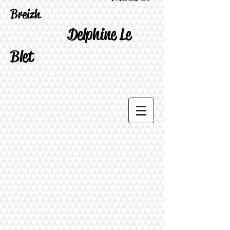
Breizh
Delphine Le
Blet