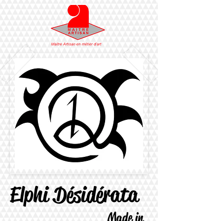
Elphi Désidérata
Made in