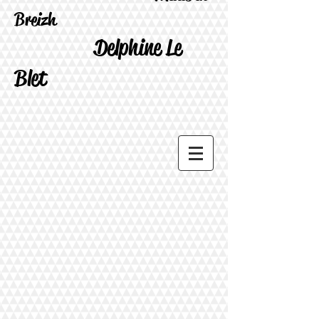
Breizh
Delphine Le
Blet