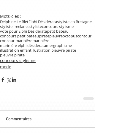
Mots-clés :
Delphine Le Blet
Elphi Désidérata
styliste en Bretagne
styliste freelance
styliste
concours stylisme
voté pour Elphi Désidérata
petit bateau
concours petit bateau
pirate
pieuvre
octopus
contour
concour marinière
marinière
marinière elphi désidérata
mer
graphisme
illustration enfant
illustration pieuvre pirate
pieuvre pirate
concours stylisme
mode
Commentaires