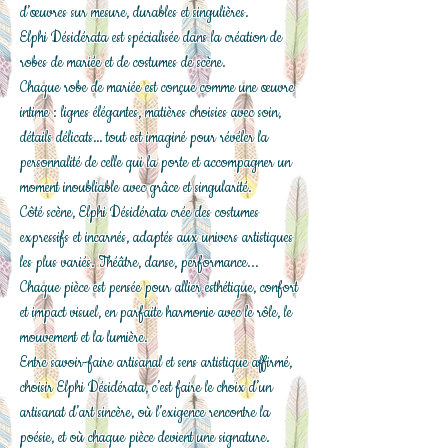
d’œuvres sur mesure, durables et singulières.
Elphi Désidérata est spécialisée dans la création de
robes de mariée et de costumes de scène.
Chaque robe de mariée est conçue comme une œuvre
intime : lignes élégantes, matières choisies avec soin,
détails délicats… tout est imaginé pour révéler la
personnalité de celle qui la porte et accompagner un
moment inoubliable avec grâce et singularité.
Côté scène, Elphi Désidérata crée des costumes
expressifs et incarnés, adaptés aux univers artistiques
les plus variés. Théâtre, danse, performance...
Chaque pièce est pensée pour allier esthétique, confort
et impact visuel, en parfaite harmonie avec le rôle, le
mouvement et la lumière.
Entre savoir-faire artisanal et sens artistique affirmé,
choisir Elphi Désidérata, c’est faire le choix d’un
artisanat d’art sincère, où l’exigence rencontre la
poésie, et où chaque pièce devient une signature.