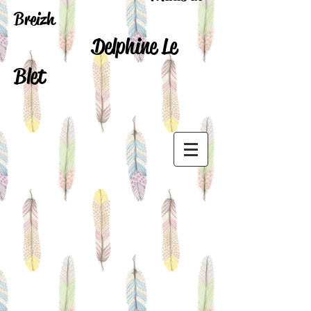
Breizh
Delphine Le
Blet