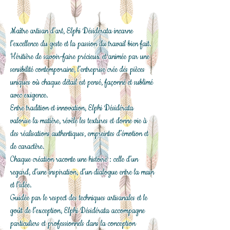
Maître artisan d’art, Elphi Désidérata incarne
l’excellence du geste et la passion du travail bien fait.
Héritière de savoir-faire précieux et animée par une
sensibilité contemporaine, l’entreprise crée des pièces
uniques où chaque détail est pensé, façonné et sublimé
avec exigence.
Entre tradition et innovation, Elphi Désidérata
valorise la matière, révèle les textures et donne vie à
des réalisations authentiques, empreintes d’émotion et
de caractère.
Chaque création raconte une histoire : celle d’un
regard, d’une inspiration, d’un dialogue entre la main
et l’idée.
Guidée par le respect des techniques artisanales et le
goût de l’exception, Elphi Désidérata accompagne
particuliers et professionnels dans la conception