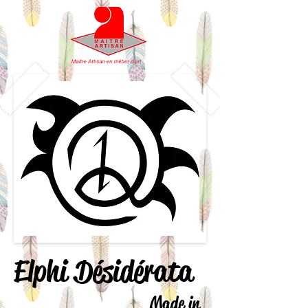
Elphi Désidérata
Made in