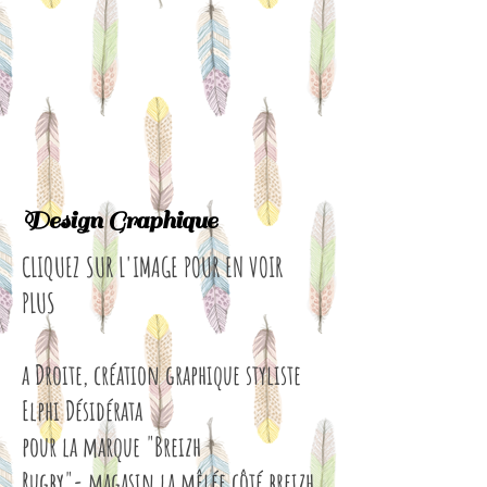
Design Graphique
CLIQUEZ SUR L'IMAGE POUR EN VOIR
PLUS
a Droite, création graphique styliste
Elphi Désidérata
pour la marque "Breizh
Rugby"-
magasin la mêlée côté breizh