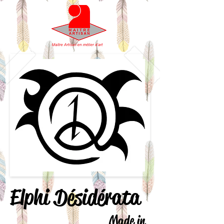
Elphi Désidérata
Made in