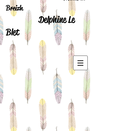
Breizh
Delphine Le
Blet