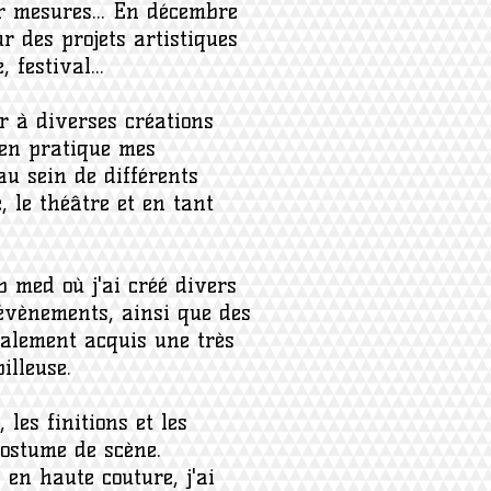
ur mesures... En décembre
ur des projets artistiques
 festival...
er à diverses créations
e en pratique mes
au sein de différents
, le théâtre et en tant
b med où j'ai créé divers
 évènements, ainsi que des
galement acquis une très
illeuse.
les finitions et les
costume de scène.
en haute couture, j'ai