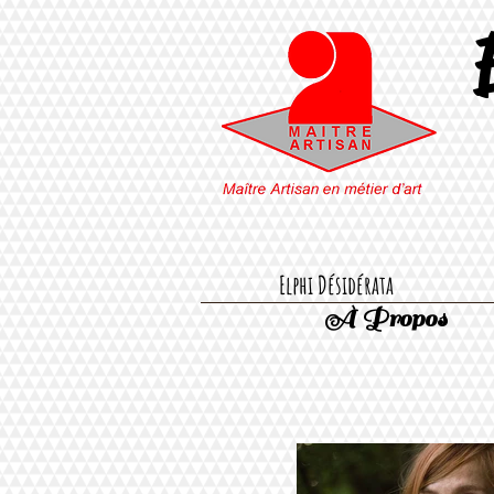
Elphi Désidérata
À Propos