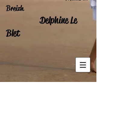
Breizh
Delphine Le
Blet