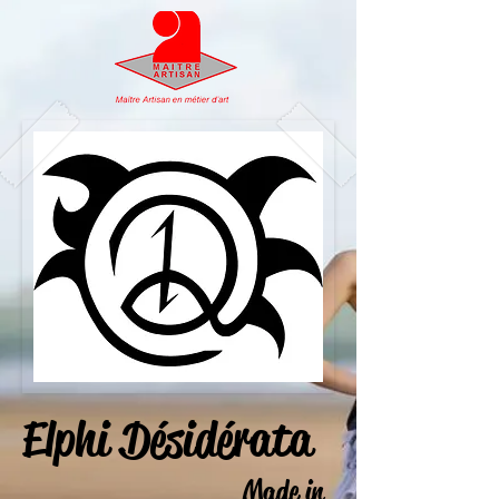
Elphi Désidérata
Made in