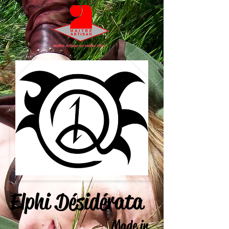
Elphi Désidérata
Made in