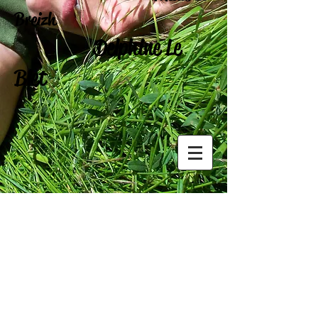
Breizh
Delphine Le
Blet