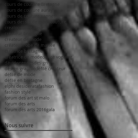
cours de couture Bretagne
cours de couture auray
cours de couture vannes
cours dessin de mode
couture
crealouest
créateur
créateur bretagne
créateur de mode
créateur robe de mariée
créatrice bretagne
créatrice de mode
dance voguing
davidwrennes
design
design graphic
défilé créateur
défilé de mode
défilé en bretagne
elphi desiderata
fashion
fashion style
forum des art st malo
forum des arts
forum des arts 2016
gala
Nous suivre