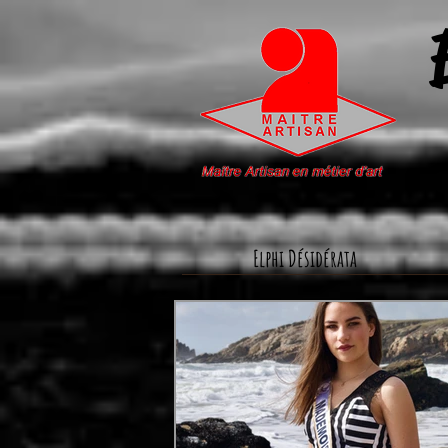
Elphi Désidérata