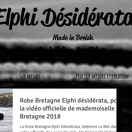
Elphi Désidérat
Made in Breizh
Delphine Le Blet
Sur mesure
Prix sur mesure et location
Robe Bretagne Elphi désidérata, pour
la vidéo officielle de mademoiselle
Bretagne 2018
La Robe Bretagne Elphi Désidérata, Delphine Le Blet dans la