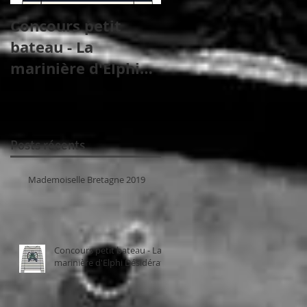
Concours petit
Shooting officiel de
bateau - La
Mademoiselle
marinière d'Elphi
France 2018
Désidérata
Posts récents
Mademoiselle Bretagne 2019
Concours petit bateau - La
marinière d'Elphi Désidérata