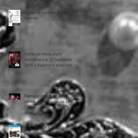
Cours de couture Auray -
Vannes
Défilé de mode Elphi
Désidérata le 22 Septembre
2018 à Ploemeur avec talent
bzh
Danse voguing de la
talentueuse danseuse Linda
Claire
le 27 Mai 2018, Elphi
Désidérata au petit écho de