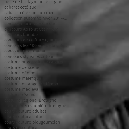
belle de bretagne
belle et glam
cabaret coté sud
cabaret côté sud
club med
collection automne hiver 2017-2018
concour marinière
concours
concours Absolut Cashmere
concours bonobo
concours de coiffure Quimper
concours les 100 ans de la culotte
concours petit bateau
concours stylisme
contour
costume ange
costume cabaret
costume de scène
costume démon
costume maléfique
costume mi ange mi démon
costume médiéval
costume régional
costume régional Bretagne
costumière
costumière bretagne
cours couture adultes
cours couture enfant
cours couture plougoumelen
cours de couture