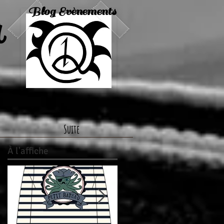
a
Blog Evènements
Suite
À
l'affiche