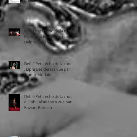
la mode.
défilé Petit écho de la mode,
Elphi Désidérata vue par
Delphine Herrou
Défilé Petit écho de la mode
, Elphi Désidérata vue par
Franck Morlaix
Défilé Petit écho de la mode
d'Elphi Désidérata vue par
Rawart Romain