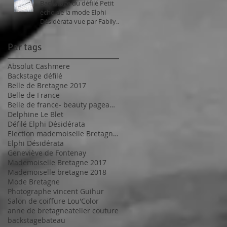
Backstage du défilé Petit
écho de la mode Elphi
Désidérata vue par Fabily
Photographie.
Par tags
Absolut Cashmere
Backstage défilé
Belle de Bretagne 2017
Belle de France
Belle de france- beauty pageant 2017
Delphine Le Blet
Défilé Elphi Désidérata
Election mademoiselle Bretagne 2017
Elphi Désidérata
Geneviève de Fontenay
Mademoiselle Bretagne 2017
Mademoiselle bretagne 2018
Mode Bretagne
Photographe vincent Guihur
Salon de coiffure Lou'Color
anne de bretagne
atelier couture
backstage
bateau