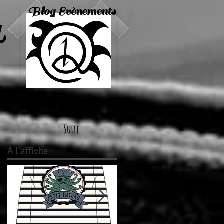
a
Blog Evènements
Suite
À
l'affiche