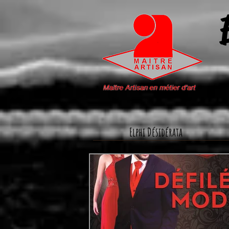
Elphi Désidérata