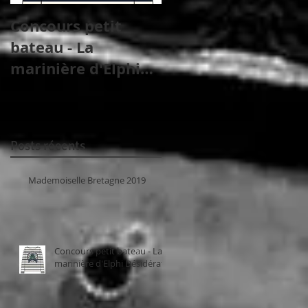
Concours petit
Shooting officiel de
bateau - La
Mademoiselle
marinière d'Elphi
France 2018
Désidérata
Posts récents
Mademoiselle Bretagne 2019
Concours petit bateau - La
marinière d'Elphi Désidérata