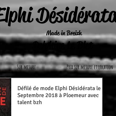
Elphi Désidérat
Made in Breizh
Delphine Le Blet
Sur mesure
Prix sur mesure et location
Défilé de mode Elphi Désidérata le 22
Septembre 2018 à Ploemeur avec
talent bzh