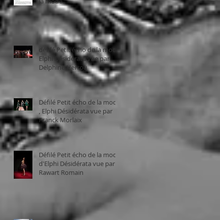
la mode.
défilé Petit écho de la mode,
Elphi Désidérata vue par
Delphine Herrou
Défilé Petit écho de la mode
, Elphi Désidérata vue par
Franck Morlaix
Défilé Petit écho de la mode
d'Elphi Désidérata vue par
Rawart Romain