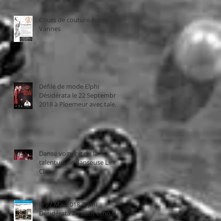
Cours de couture Auray -
Vannes
Défilé de mode Elphi
Désidérata le 22 Septembre
2018 à Ploemeur avec talent
bzh
Danse voguing de la
talentueuse danseuse Linda
Claire
le 27 Mai 2018, Elphi
Désidérata au petit écho de