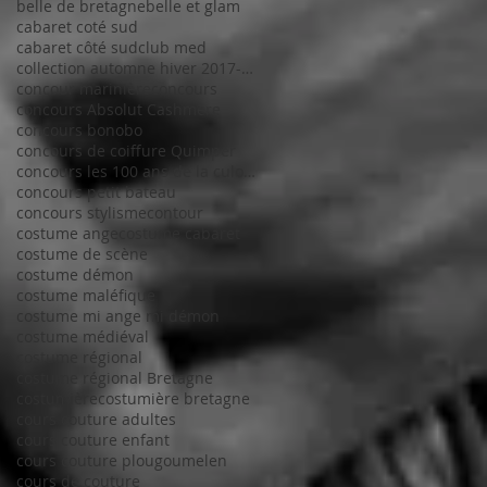
belle de bretagne
belle et glam
cabaret coté sud
cabaret côté sud
club med
collection automne hiver 2017-2018
concour marinière
concours
concours Absolut Cashmere
concours bonobo
concours de coiffure Quimper
concours les 100 ans de la culotte
concours petit bateau
concours stylisme
contour
costume ange
costume cabaret
costume de scène
costume démon
costume maléfique
costume mi ange mi démon
costume médiéval
costume régional
costume régional Bretagne
costumière
costumière bretagne
cours couture adultes
cours couture enfant
cours couture plougoumelen
cours de couture