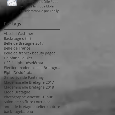
Backstage du défilé Petit
écho de la mode Elphi
Désidérata vue par Fabily
Photographie.
Par tags
Absolut Cashmere
Backstage défilé
Belle de Bretagne 2017
Belle de France
Belle de france- beauty pageant 2017
Delphine Le Blet
Défilé Elphi Désidérata
Election mademoiselle Bretagne 2017
Elphi Désidérata
Geneviève de Fontenay
Mademoiselle Bretagne 2017
Mademoiselle bretagne 2018
Mode Bretagne
Photographe vincent Guihur
Salon de coiffure Lou'Color
anne de bretagne
atelier couture
backstage
bateau