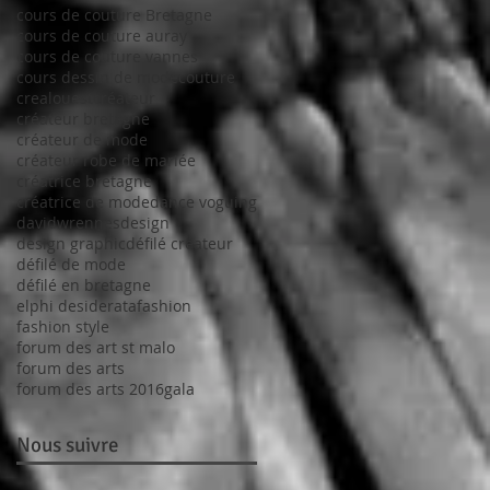
cours de couture Bretagne
cours de couture auray
cours de couture vannes
cours dessin de mode
couture
crealouest
créateur
créateur bretagne
créateur de mode
créateur robe de mariée
créatrice bretagne
créatrice de mode
dance voguing
davidwrennes
design
design graphic
défilé créateur
défilé de mode
défilé en bretagne
elphi desiderata
fashion
fashion style
forum des art st malo
forum des arts
forum des arts 2016
gala
Nous suivre