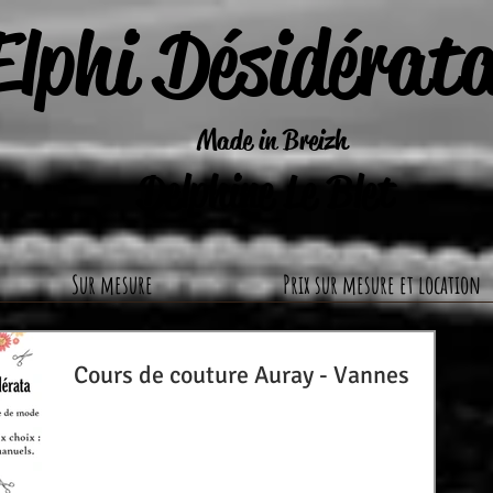
Elphi Désidérat
Made in Breizh
Delphine Le Blet
Sur mesure
Prix sur mesure et location
Cours de couture Auray - Vannes