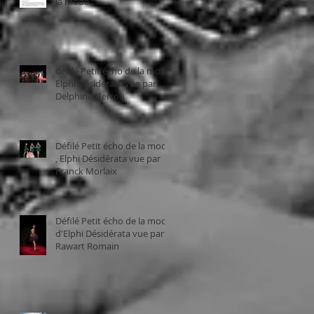
la mode.
défilé Petit écho de la mode,
Elphi Désidérata vue par
Delphine Herrou
Défilé Petit écho de la mode
, Elphi Désidérata vue par
Franck Morlaix
Défilé Petit écho de la mode
d'Elphi Désidérata vue par
Rawart Romain