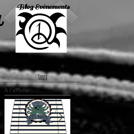
a
Blog Evènements
Suite
À
l'affiche