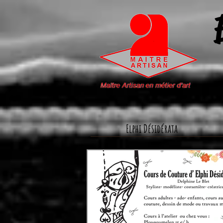
Elphi Désidérata