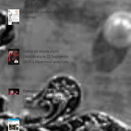
Cours de couture Auray -
Vannes
Défilé de mode Elphi
Désidérata le 22 Septembre
2018 à Ploemeur avec talent
bzh
Danse voguing de la
talentueuse danseuse Linda
Claire
le 27 Mai 2018, Elphi
Désidérata au petit écho de