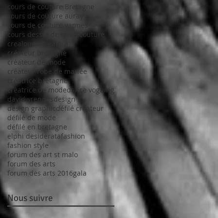
cours de couture Bretagne
cours de couture auray
cours de couture vannes
cours dessin de mode
couture
crealouest
créateur
créateur bretagne
créateur de mode
créateur robe de mariée
créatrice bretagne
créatrice de mode
dance voguing
davidwrennes
design
design graphic
défilé créateur
défilé de mode
défilé en bretagne
elphi desiderata
fashion
fashion style
forum des art st malo
forum des arts
forum des arts 2016
gala
Nous suivre