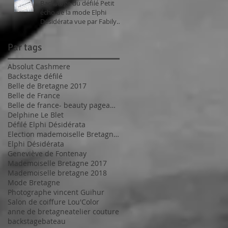
Backstage du défilé Petit
écho de la mode Elphi
Désidérata vue par Fabily
Photographie.
Par tags
Absolut Cashmere
Backstage défilé
Belle de Bretagne 2017
Belle de France
Belle de france- beauty pageant 2017
Delphine Le Blet
Défilé Elphi Désidérata
Election mademoiselle Bretagne 2017
Elphi Désidérata
Geneviève de Fontenay
Mademoiselle Bretagne 2017
Mademoiselle bretagne 2018
Mode Bretagne
Photographe vincent Guihur
Salon de coiffure Lou'Color
anne de bretagne
atelier couture
backstage
bateau