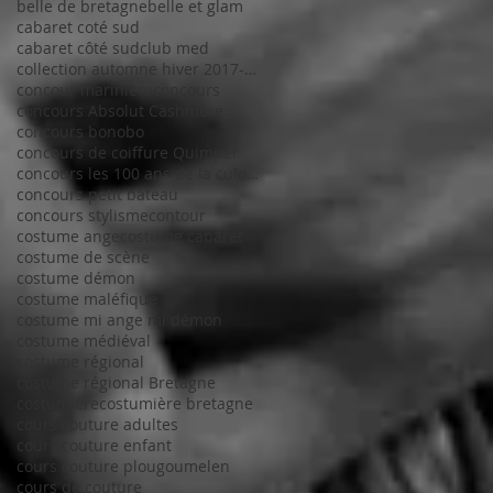
belle de bretagne
belle et glam
cabaret coté sud
cabaret côté sud
club med
collection automne hiver 2017-2018
concour marinière
concours
concours Absolut Cashmere
concours bonobo
concours de coiffure Quimper
concours les 100 ans de la culotte
concours petit bateau
concours stylisme
contour
costume ange
costume cabaret
costume de scène
costume démon
costume maléfique
costume mi ange mi démon
costume médiéval
costume régional
costume régional Bretagne
costumière
costumière bretagne
cours couture adultes
cours couture enfant
cours couture plougoumelen
cours de couture