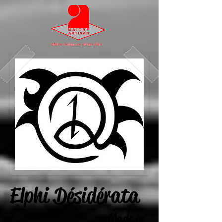
Elphi Désidérata
Made in