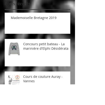
Désidérata
2018
Posts récents
Mademoiselle Bretagne 2019
Concours petit bateau - La
marinière d'Elphi Désidérata
Cours de couture Auray -
Vannes