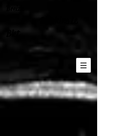
Breizh
Delphine Le
Blet