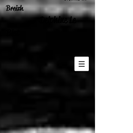
Breizh
Delphine Le
Blet