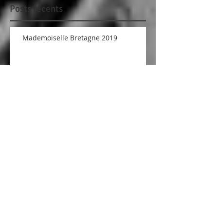
Posts récents
Mademoiselle Bretagne 2019
Concours petit bateau - La
marinière d'Elphi Désidérata
Cours de couture Auray -
Vannes