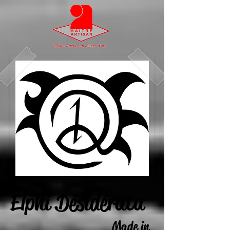
Elphi Désidérata
Made in