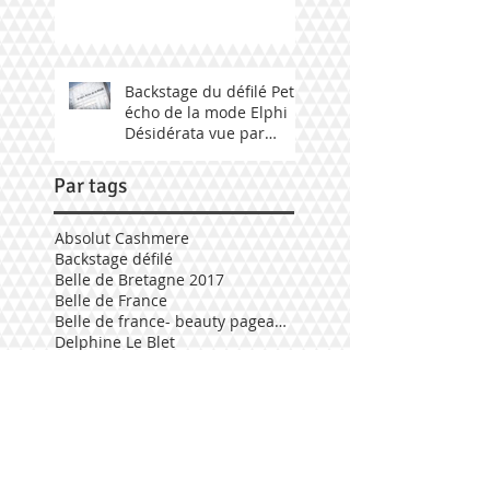
Backstage du défilé Petit
écho de la mode Elphi
Désidérata vue par
Fabily Photographie.
Par tags
Absolut Cashmere
Backstage défilé
Belle de Bretagne 2017
Belle de France
Belle de france- beauty pageant 2017
Delphine Le Blet
Défilé Elphi Désidérata
Election mademoiselle Bretagne 2017
Elphi Désidérata
Geneviève de Fontenay
Mademoiselle Bretagne 2017
Mademoiselle bretagne 2018
Mode Bretagne