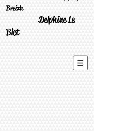
Breizh
Delphine Le
Blet