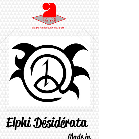
Elphi Désidérata
Made in