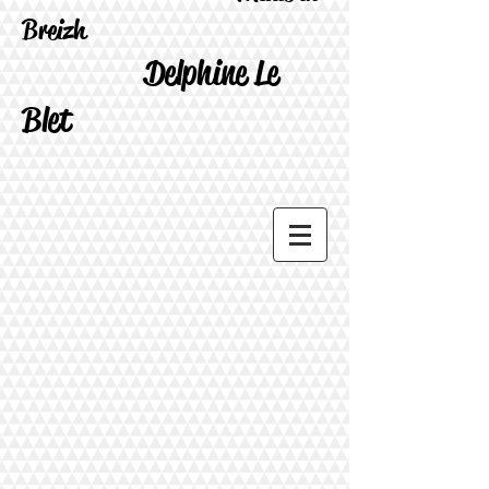
Breizh
Delphine Le
Blet