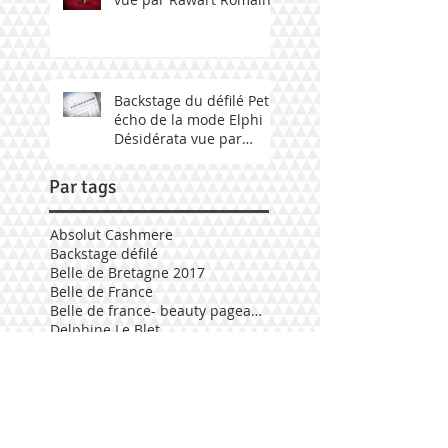
Backstage du défilé Petit
écho de la mode Elphi
Désidérata vue par
Fabily Photographie.
Par tags
Absolut Cashmere
Backstage défilé
Belle de Bretagne 2017
Belle de France
Belle de france- beauty pageant 2017
Delphine Le Blet
Défilé Elphi Désidérata
Election mademoiselle Bretagne 2017
Elphi Désidérata
Geneviève de Fontenay
Mademoiselle Bretagne 2017
Mademoiselle bretagne 2018