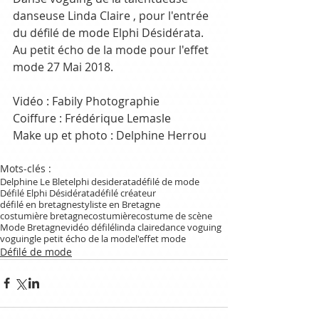
danseuse Linda Claire , pour l'entrée 
du défilé de mode Elphi Désidérata. 
Au petit écho de la mode pour l'effet 
mode 27 Mai 2018.
Vidéo : Fabily Photographie
Coiffure : Frédérique Lemasle
Make up et photo : Delphine Herrou
Mots-clés :
Delphine Le Blet
elphi desiderata
défilé de mode
Défilé Elphi Désidérata
défilé créateur
défilé en bretagne
styliste en Bretagne
costumière bretagne
costumière
costume de scène
Mode Bretagne
vidéo défilé
linda claire
dance voguing
voguing
le petit écho de la mode
l'effet mode
Défilé de mode