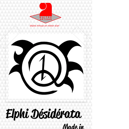
Elphi Désidérata
Made in