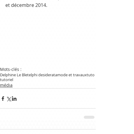
et décembre 2014.
Mots-clés :
Delphine Le Blet
elphi desiderata
mode et travaux
tuto
tutoriel
média