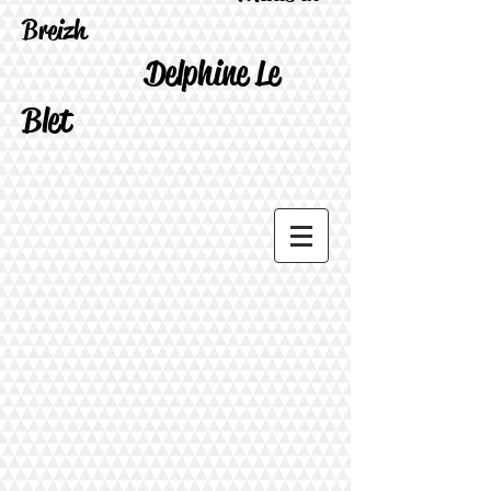
Breizh
Delphine Le
Blet