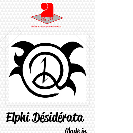
Elphi Désidérata
Made in